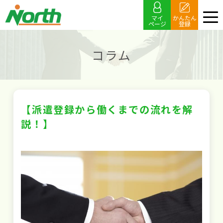
マイ
かんたん
ページ
登録
コラム
【派遣登録から働くまでの流れを解
説！】