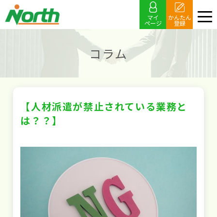
マイ
かんたん
ページ
登録
コラム
【人材派遣が禁止されている業務と
は？？】