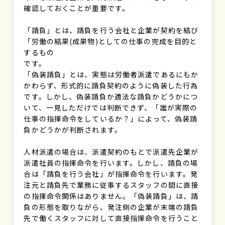
確認しておくことが重要です。
「請負」とは、請負を行う会社と企業が契約を結び
「労働の結果(成果物)としての仕事の完成を目的と
するもの
です。
「偽装請負」とは、実態は労働者派遣であるにもか
かわらず、形式的に請負契約のように偽装した行為
です。しかし、偽装請負か適法な請負かどうかにつ
いて、一見しただけでは判断できず、「誰が実際の
仕事の指揮命令をしているか？」によって、偽装請
負かどうかが判断されます。
人材派遣の場合は、派遣契約のもとで派遣先企業が
派遣社員の指揮命令を行います。しかし、請負の場
合は「請負を行う会社」が指揮命令を行います。発
注元と請負先で業務に従事するスタッフの間に直接
の指揮命令関係はありません。「偽装請負」は、請
負の形態を取りながら、発注側の企業が末端の請負
先で働くスタッフに対して直接指揮命令を行うこと