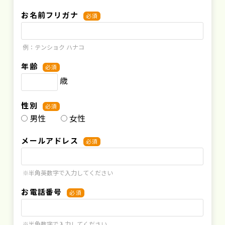
お名前フリガナ
必須
例：テンショク ハナコ
年齢
必須
歳
性別
必須
男性
女性
メールアドレス
必須
※半角英数字で入力してください
お電話番号
必須
※半角数字で入力してください