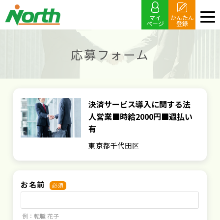
マイ
かんたん
ページ
登録
応募フォーム
決済サービス導入に関する法
人営業■時給2000円■週払い
有
東京都千代田区
お名前
必須
例：転職 花子