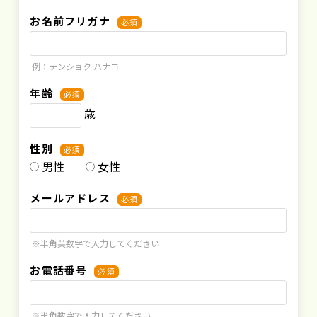
お名前フリガナ
必須
例：テンショク ハナコ
年齢
必須
歳
性別
必須
男性
女性
メールアドレス
必須
※半角英数字で入力してください
お電話番号
必須
※半角数字で入力してください