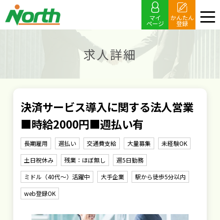
マイ
かんたん
ページ
登録
求人詳細
決済サービス導入に関する法人営業
■時給2000円■週払い有
長期雇用
週払い
交通費支給
大量募集
未経験OK
土日祝休み
残業：ほぼ無し
週5日勤務
ミドル（40代～）活躍中
大手企業
駅から徒歩5分以内
web登録OK