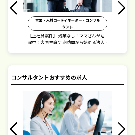
Previous
Next
営業・人材コーディネーター・コンサル
タント
費！
【正社員案件】 残業なし！ママさんが活
＜
躍中！大同生命 定期訪問から始める法人
ス
営業
コンサルタントおすすめの求人