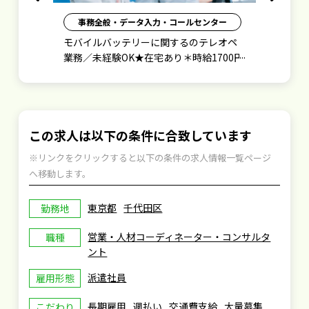
Previous
Next
事務全般・データ入力・コールセンター
万円
モバイルバッテリーに関するのテレオペ
ド
業務／未経験OK★在宅あり＊時給1700円
勤
／週払い有
この求人は以下の条件に合致しています
※リンクをクリックすると以下の条件の求人情報一覧ページ
へ移動します。
東京都
千代田区
勤務地
営業・人材コーディネーター・コンサルタ
職種
ント
派遣社員
雇用形態
長期雇用
週払い
交通費支給
大量募集
こだわり