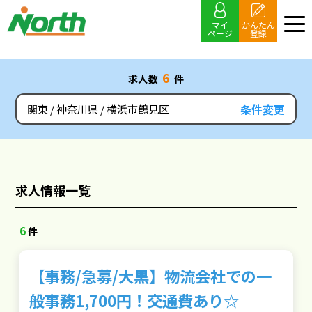
18
マイ
かんたん
ページ
登録
6
求人数
件
条件変更
関東
神奈川県
横浜市鶴見区
求人情報一覧
6
件
【事務/急募/大黒】物流会社での一
般事務1,700円！交通費あり☆