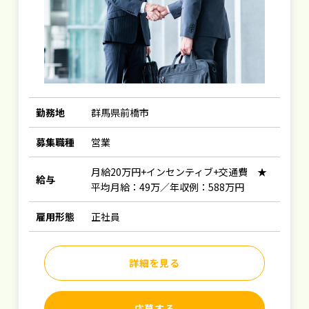
勤務地
群馬県前橋市
募集職種
営業
月給20万円+インセンティブ+交通費 ★
給与
平均月給：49万／年収例：588万円
雇用形態
正社員
詳細を見る
応募する