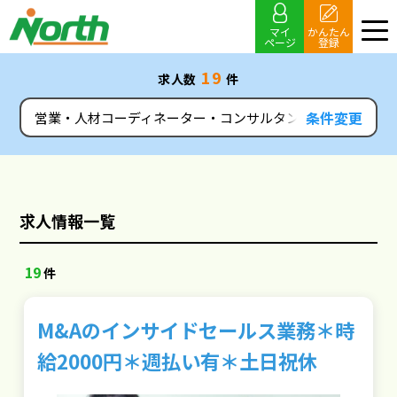
マイ
かんたん
ページ
登録
19
求人数
件
条件変更
営業・人材コーディネーター・コンサルタント
求人情報一覧
19
件
M&Aのインサイドセールス業務＊時
給2000円＊週払い有＊土日祝休